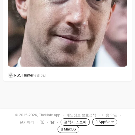
RSS Hunter
•
7월 3일
© 2015-2026, TheNote.app
·
개인정보 보호정책
·
이용 약관
·
갤럭시 스토어
 AppStore
문의하기
·
·
·
 MacOS