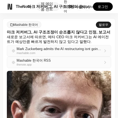
한
제
에이

TheNote
마크 저커버그, AI 구조조정이 순조롭지 않다고 인정,...
국
GooglePlay
AppStore
로그인
품
전트
어
Mashable 한국어
팔로우
마크 저커버그, AI 구조조정이 순조롭지 않다고 인정, 보고서
새로운 보고서에 따르면, 메타 CEO 마크 저커버그는 AI 에이전
트가 예상만큼 빠르게 발전하지 않고 있다고 말했다.
Mark Zuckerberg admits the AI restructuring isnt going all that great, report says
mashable.com
Mashable 한국어 RSS
thenote.app