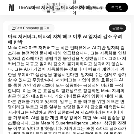
한
제
에이

TheNote
마크 저커버그, 메타의 자체 해고 이후 AI 일자리 감...
국
GooglePlay
AppStore
로그인
품
전트
어
Fast Company 한국어
팔로우
마크 저커버그, 메타의 자체 해고 이후 AI 일자리 감소 우려
에 반박
Meta CEO 마크 저커버그는 최근 인터뷰에서 AI 기반 일자리 감
소라는 논쟁적인 문제에 대해 언급했습니다. 그는 자동화로 인한 
일자리 감소에 대한 광범위한 불안감을 인정했습니다. 그러나 저
커버그는 대규모 일자리 감소가 불가피하다고 생각하지 않습니
다. 그는 AI가 기업이 자동화하는 것보다 더 빠르게 개인에게 권
한을 부여하고 생산성을 향상시킨다면, 일자리 수는 실제로 증가
할 수 있다고 주장합니다. 저커버그는 기업이 운영 효율성과 AI
를 통한 개인 역량 강화에 모두 집중하는 긍정적인 미래를 구상
합니다. 이는 더 큰 효율성의 필요성으로 정당화된 Meta 자체의 
최근 해고와 대조됩니다. 기술 리더들은 AI의 영향에 대해 서로 
다른 견해를 가지고 있으며, 일부는 이를 해고를 위한 게으른 변
명이라고 부르고 다른 일부는 상당한 일자리 감소를 예측합니다. 
저커버그는 단일하고 중앙 집중화된 AI 시스템이라는 아이디어
를 거부하며 AI를 통한 개인 역량 강화에 대한 Meta의 집중을 강
조했습니다. 그는 Meta의 Superintelligence Labs가 상당한 진전
을 이루고 있다고 밝혔습니다. 저커버그는 또한 스마트 글래스가 
차세대 컴퓨팅 플랫폼을 대표하며, 일상생활에 점점 더 통합될 