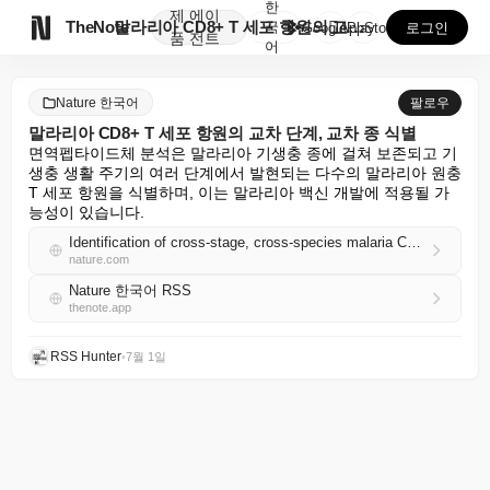
한
제
에이

TheNote
말라리아 CD8+ T 세포 항원의 교차 단계, 교차 종...
국
GooglePlay
AppStore
로그인
품
전트
어
Nature 한국어
팔로우
말라리아 CD8+ T 세포 항원의 교차 단계, 교차 종 식별
면역펩타이드체 분석은 말라리아 기생충 종에 걸쳐 보존되고 기
생충 생활 주기의 여러 단계에서 발현되는 다수의 말라리아 원충 
T 세포 항원을 식별하며, 이는 말라리아 백신 개발에 적용될 가
능성이 있습니다.
Identification of cross-stage, cross-species malaria CD8+ T cell antigens
nature.com
Nature 한국어 RSS
thenote.app
RSS Hunter
•
7월 1일