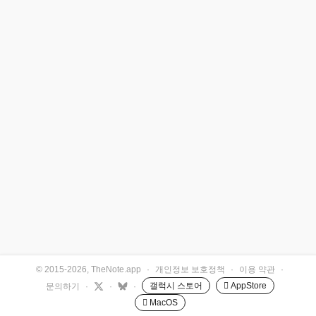
© 2015-2026, TheNote.app
·
개인정보 보호정책
·
이용 약관
·
갤럭시 스토어
 AppStore
문의하기
·
·
·
 MacOS