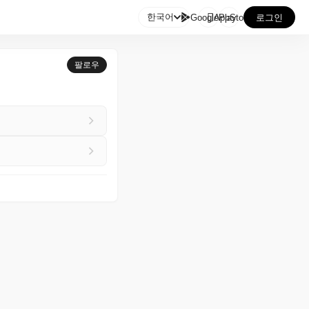

한국어
GooglePlay
AppStore
로그인
팔로우