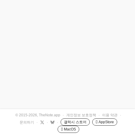
© 2015-2026, TheNote.app
·
개인정보 보호정책
·
이용 약관
·
갤럭시 스토어
 AppStore
문의하기
·
·
·
 MacOS