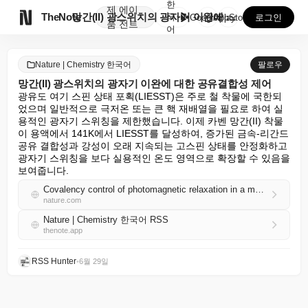
한
제
에이

TheNote
망간(II) 광스위치의 광자기 이완에 대한 공유결합성 ...
국
GooglePlay
AppStore
로그인
품
전트
어
Nature | Chemistry 한국어
팔로우
망간(II) 광스위치의 광자기 이완에 대한 공유결합성 제어
광유도 여기 스핀 상태 포획(LIESST)은 주로 철 착물에 국한되
었으며 일반적으로 극저온 또는 큰 핵 재배열을 필요로 하여 실
용적인 광자기 스위칭을 제한했습니다. 이제 카벤 망간(II) 착물
이 용액에서 141K에서 LIESST를 달성하여, 증가된 금속-리간드 
공유 결합성과 강성이 오래 지속되는 고스핀 상태를 안정화하고 
광자기 스위칭을 보다 실용적인 온도 영역으로 확장할 수 있음을 
보여줍니다.
Covalency control of photomagnetic relaxation in a manganese(II) photoswitch
nature.com
Nature | Chemistry 한국어 RSS
thenote.app
RSS Hunter
•
6월 29일