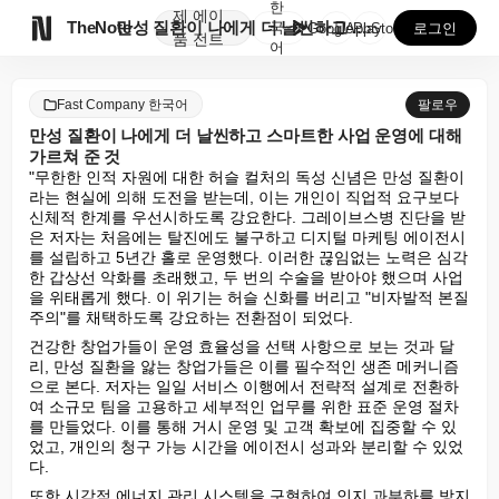
한
제
에이

TheNote
만성 질환이 나에게 더 날씬하고 스마트한 사업 운영에 ...
국
GooglePlay
AppStore
로그인
품
전트
어
Fast Company 한국어
팔로우
만성 질환이 나에게 더 날씬하고 스마트한 사업 운영에 대해
가르쳐 준 것
"무한한 인적 자원에 대한 허슬 컬처의 독성 신념은 만성 질환이
라는 현실에 의해 도전을 받는데, 이는 개인이 직업적 요구보다 
신체적 한계를 우선시하도록 강요한다. 그레이브스병 진단을 받
은 저자는 처음에는 탈진에도 불구하고 디지털 마케팅 에이전시
를 설립하고 5년간 홀로 운영했다. 이러한 끊임없는 노력은 심각
한 갑상선 악화를 초래했고, 두 번의 수술을 받아야 했으며 사업
을 위태롭게 했다. 이 위기는 허슬 신화를 버리고 "비자발적 본질
주의"를 채택하도록 강요하는 전환점이 되었다.
건강한 창업가들이 운영 효율성을 선택 사항으로 보는 것과 달
리, 만성 질환을 앓는 창업가들은 이를 필수적인 생존 메커니즘
으로 본다. 저자는 일일 서비스 이행에서 전략적 설계로 전환하
여 소규모 팀을 고용하고 세부적인 업무를 위한 표준 운영 절차
를 만들었다. 이를 통해 거시 운영 및 고객 확보에 집중할 수 있
었고, 개인의 청구 가능 시간을 에이전시 성과와 분리할 수 있었
다.
또한 시각적 에너지 관리 시스템을 구현하여 인지 과부하를 방지