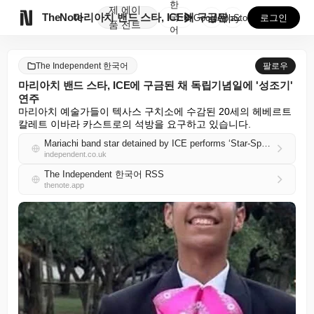
한
제
에이

TheNote
마리아치 밴드 스타, ICE에 구금된 채 독립기념일에 ...
국
GooglePlay
AppStore
로그인
품
전트
어
The Independent 한국어
팔로우
마리아치 밴드 스타, ICE에 구금된 채 독립기념일에 '성조기'
연주
마리아치 예술가들이 텍사스 구치소에 수감된 20세의 헤베르트 
칼레트 이바라 카스트로의 석방을 요구하고 있습니다.
Mariachi band star detained by ICE performs ‘Star-Spangled Banner’ for the Fourth of July
independent.co.uk
The Independent 한국어 RSS
thenote.app