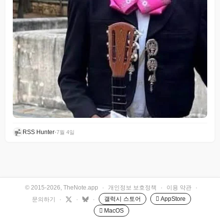
RSS Hunter
•
7월 4일
© 2015-2026, TheNote.app
·
개인정보 보호정책
·
이용 약관
·
갤럭시 스토어
 AppStore
문의하기
·
·
·
 MacOS