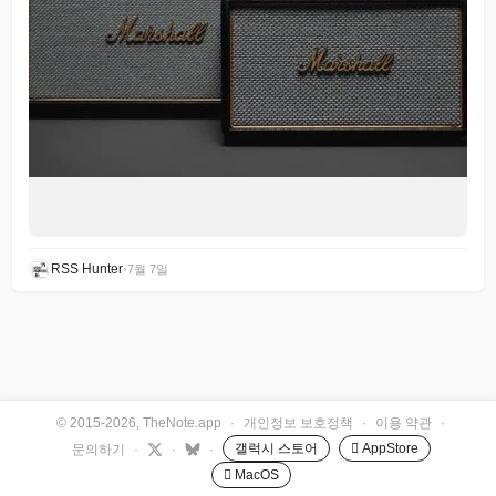
RSS Hunter
•
7월 7일
© 2015-2026, TheNote.app
·
개인정보 보호정책
·
이용 약관
·
갤럭시 스토어
 AppStore
문의하기
·
·
·
 MacOS