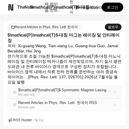
한
제
에이

TheNote
$\mathcal{P}\mathcal{T}$-대칭 마그...
국
GooglePlay
AppStore
로그인
품
전트
어
Recent Articles in Phys. Rev. Lett. 한국어
팔로우
$\mathcal{P}\mathcal{T}$-대칭 마그논 레이징 및 안티레이
징
저자: Xi-guang Wang, Tian-xiang Lu, Guang-hua Guo, Jamal 
Berakdar, Hui Jing

전기적으로 조절 가능한 $\mathcal{P}\mathcal{T}$-대칭 마뇨닉 
레이징 및 안티레이징 메커니즘이 제안되었으며, 자기 질서 평면 
도파관 내 전류 바이어스 영역으로 구성된 장치가 포함됩니다. 
바이어스 영역 내에서 직류 전하 전류를 운반하는 여러 중금속 
와이어는... [Phys. Rev. Lett. 137, 026701] 2026년 7월 6일 월
요일 발행
$\mathcal{P}\mathcal{T}$-Symmetric Magnon Lasing and Antilasing
link.aps.org
Recent Articles in Phys. Rev. Lett. 한국어 RSS
thenote.app
RSS Hunter
•
7월 6일