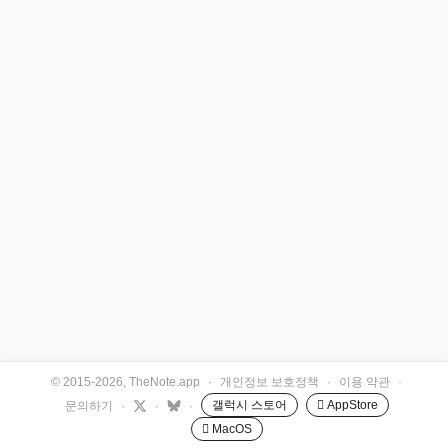
© 2015-2026, TheNote.app
·
개인정보 보호정책
·
이용 약관
·
갤럭시 스토어
 AppStore
문의하기
·
·
·
 MacOS