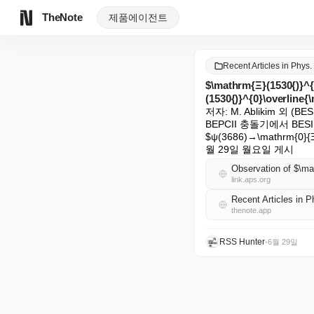
TheNote
제품
에이전트
Recent Articles in Phys
$\mathrm{Ξ}(1530{
(1530{)}^{0}\overline{
저자: M. Ablikim 외 (BESI
BEPCII 충돌기에서 BESI
$ψ(3686)→\mathrm{0
월 29일 월요일 게시
link.aps.org
Recent Articles in
thenote.app
RSS Hunter
•
6월 29일