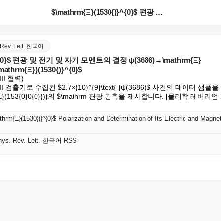
$\mathrm{Ξ}(1530{)}^{0}$ 편광 및 ...
. Rev. Lett. 한국어
)}^{0}$ 편광 및 전기 및 자기 모멘트의 결정 ψ(3686)→\mathrm{Ξ}
\mathrm{Ξ}}(1530{)}^{0}$
II 협력) 

II 검출기로 수집된 $2.7×{10}^{9}\text{ }ψ(3686)$ 사건의 데이터 샘
}{Ξ}(153{0}0{0}{)}의 $\mathrm 편광 관측을 제시합니다. [물리학 레버리언 13
 Phys. Rev. Lett. 한국어 RSS