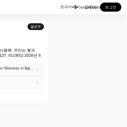

한국어
GooglePlay
AppStore
로그인
팔로우
플을 사용해, 우리는 붕괴 
7, 011901] 2026년 6
Observation of $\mathrm{Ξ}(1530{)}^{0}$ Polarization and Determination of Its Electric and Magnetic Moments in $ψ(3686)→\mathrm{Ξ}(1530{)}^{0}\overline{\mathrm{Ξ}}(1530{)}^{0}$