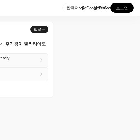

한국어
GooglePlay
AppStore
로그인
팔로우
디치 추기경이 말라리아로 
ystery