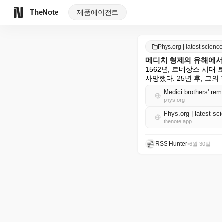
TheNote
제품
에이전트
Phys.org | latest scie
메디치 형제의 유해에서
1562년, 르네상스 시
사망했다. 25년 후, 그
Medici brothers' re
phys.org
Phys.org | latest 
thenote.app
RSS Hunter
•
6월 30일