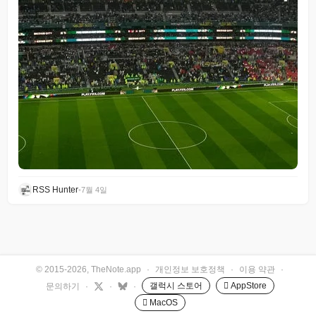
RSS Hunter
•
7월 4일
© 2015-2026, TheNote.app
·
개인정보 보호정책
·
이용 약관
·
갤럭시 스토어
 AppStore
문의하기
·
·
·
 MacOS