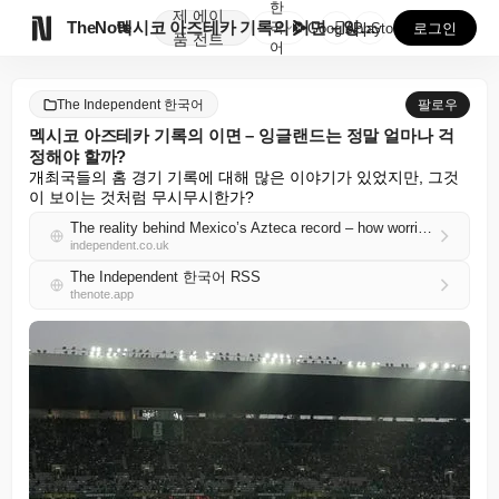
한
제
에이

TheNote
멕시코 아즈테카 기록의 이면 – 잉글랜드는 정말 얼마나...
국
GooglePlay
AppStore
로그인
품
전트
어
The Independent 한국어
팔로우
멕시코 아즈테카 기록의 이면 – 잉글랜드는 정말 얼마나 걱
정해야 할까?
개최국들의 홈 경기 기록에 대해 많은 이야기가 있었지만, 그것
이 보이는 것처럼 무시무시한가?
The reality behind Mexico’s Azteca record – how worried should England really be?
independent.co.uk
The Independent 한국어 RSS
thenote.app