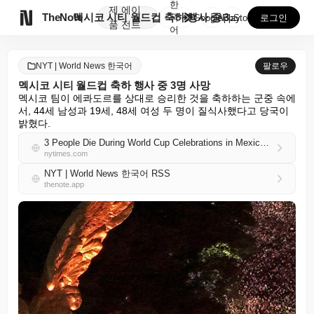
한
제
에이

TheNote
멕시코 시티 월드컵 축하 행사 중 3명 사망
국
GooglePlay
AppStore
로그인
품
전트
어
NYT | World News 한국어
팔로우
멕시코 시티 월드컵 축하 행사 중 3명 사망
멕시코 팀이 에콰도르를 상대로 승리한 것을 축하하는 군중 속에
서, 44세 남성과 19세, 48세 여성 두 명이 질식사했다고 당국이 
밝혔다.
3 People Die During World Cup Celebrations in Mexico City
nytimes.com
NYT | World News 한국어 RSS
thenote.app