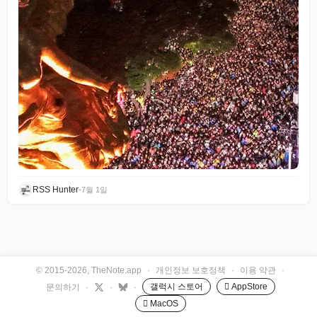
RSS Hunter
•
7월 1일
© 2015-2026, TheNote.app
·
개인정보 보호정책
·
이용 약관
·
갤럭시 스토어
 AppStore
문의하기
·
·
·
 MacOS