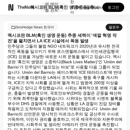
한
제
에이

TheNote
멕시코판 BLM(흑인 생명 운동) 추종 세력이 '색깔 ...
국
GooglePlay
AppStore
로그인
품
전트
어
ZeroHedge News 한국어
팔로우
멕시코판 BLM(흑인 생명 운동) 추종 세력이 '색깔 혁명 작
전'을 펼치면서 LA ICE 시설에서 폭동 발생
민주당과 그들의 불법 NGO 네트워크가 2020년과 유사한 전국
적인 폭동을 일으키기 위해 로스앤젤레스에서 이민세관집행국
(ICE) 요원을 겨냥한 새로운 시위 운동을 벌이고 있습니다. 멕시
코판 '흑인의 생명은 소중하다(Black Lives Matter)'인 'Unión del 
Barrio'가 민주당이 "쓸모있는 바보"로 사용할 다음 그룹이 되었
습니다. Unión del Barrio는 페이스북에 'ICE 테러리스트'에 반대
하는 시위를 다운타운 LA에서 조직하라는 행동 촉구를 게시하
며, ICE가 지역 사회를 공포에 떨게 하고 법원에 200명 이상을 
구금하고 있다고 주장했습니다. 시위는 폭력적으로 변해 기물 파
손, 충돌이 발생했으며, 국토안보부(DHS) 경찰은 군중을 해산하
기 위해 최루탄을 발사했습니다. 시위대는 망치로 시멘트 블록을 
부수어 DHS 경찰에게 사용했고, 상황은 LA 경찰이 진압 장비를 
착용하고 도착하여 지원할 때까지 악화되었습니다. Unión del 
Barrio의 선언문은 명시적인 마르크스주의 및 공산주의 수사로 
가득하며, 이민자 권리를 옹호하고, 미국 제국주의와 자본주의에 
반대하며, 사회주의 및 범라틴 아메리카 연대 운동을 촉진합니
다. 이 조직은 서방 세계와 자본주의, 더 중요하게는 미국을 파괴