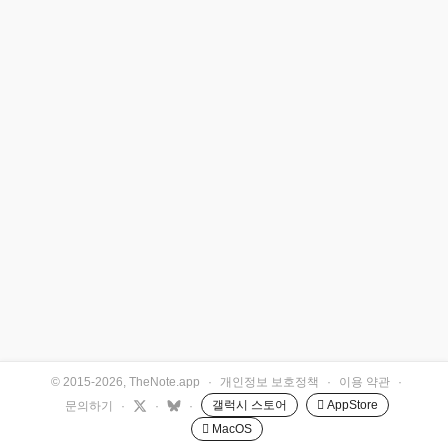
© 2015-2026, TheNote.app
·
개인정보 보호정책
·
이용 약관
·
갤럭시 스토어
 AppStore
문의하기
·
·
·
 MacOS