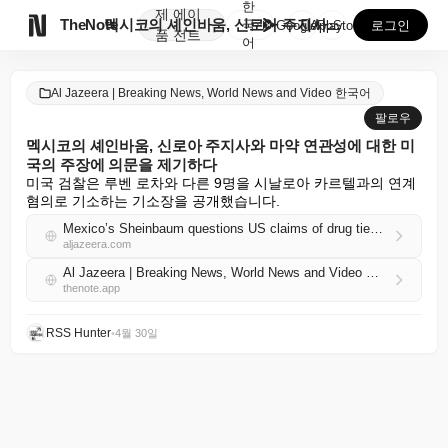
한
제
에이

TheNote
멕시코의 셰인바움, 신로아 주지사와 마약 연관성에 대한...
국
GooglePlay
AppStore
로그인
품
전트
어
Al Jazeera | Breaking News, World News and Video 한국어
팔로우
멕시코의 셰인바움, 신로아 주지사와 마약 연관성에 대한 미
국의 주장에 의문을 제기하다
미국 검찰은 루벤 로차와 다른 9명을 시날로아 카르텔과의 연계 
혐의로 기소하는 기소장을 공개했습니다.
Mexico’s Sheinbaum questions US claims of drug ties to Sinaloa governor
aljazeera.com
Al Jazeera | Breaking News, World News and Video 한국어 RSS
thenote.app
RSS Hunter
•
4월 30일