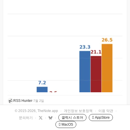
RSS Hunter
•
7월 2일
© 2015-2026, TheNote.app
·
개인정보 보호정책
·
이용 약관
·
갤럭시 스토어
 AppStore
문의하기
·
·
·
 MacOS