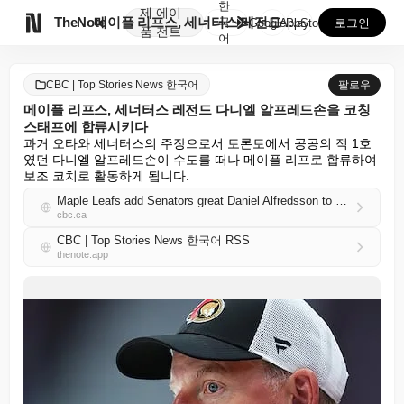
한
제
에이

TheNote
메이플 리프스, 세너터스 레전드 다니엘 알프레드손을 코...
국
GooglePlay
AppStore
로그인
품
전트
어
CBC | Top Stories News 한국어
팔로우
메이플 리프스, 세너터스 레전드 다니엘 알프레드손을 코칭
스태프에 합류시키다
과거 오타와 세너터스의 주장으로서 토론토에서 공공의 적 1호
였던 다니엘 알프레드손이 수도를 떠나 메이플 리프로 합류하여 
보조 코치로 활동하게 됩니다.
Maple Leafs add Senators great Daniel Alfredsson to coaching staff
cbc.ca
CBC | Top Stories News 한국어 RSS
thenote.app