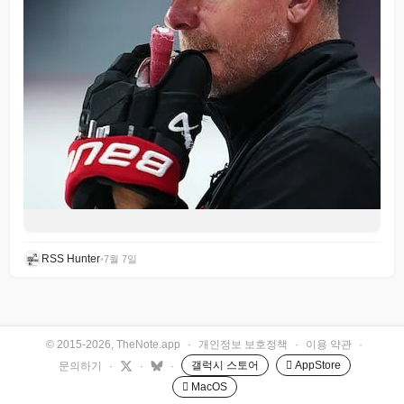
RSS Hunter
•
7월 7일
© 2015-2026, TheNote.app
·
개인정보 보호정책
·
이용 약관
·
갤럭시 스토어
 AppStore
문의하기
·
·
·
 MacOS