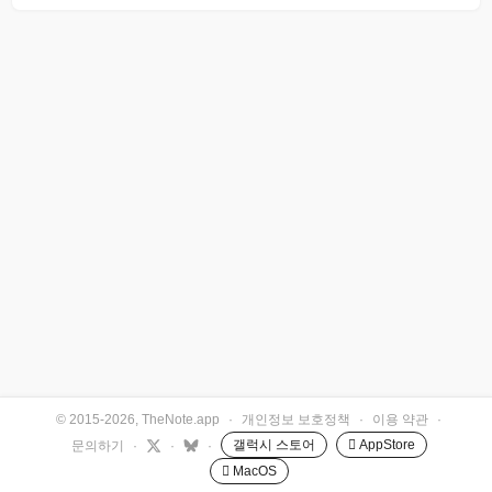
© 2015-2026, TheNote.app
·
개인정보 보호정책
·
이용 약관
·
갤럭시 스토어
 AppStore
문의하기
·
·
·
 MacOS