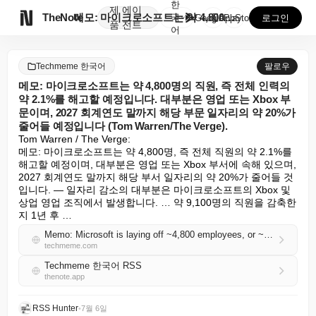
한
제
에이

TheNote
메모: 마이크로소프트는 약 4,800명의 직원, 즉 전...
국
GooglePlay
AppStore
로그인
품
전트
어
Techmeme 한국어
팔로우
메모: 마이크로소프트는 약 4,800명의 직원, 즉 전체 인력의
약 2.1%를 해고할 예정입니다. 대부분은 영업 또는 Xbox 부
문이며, 2027 회계연도 말까지 해당 부문 일자리의 약 20%가
줄어들 예정입니다 (Tom Warren/The Verge).
Tom Warren / The Verge:

메모: 마이크로소프트는 약 4,800명, 즉 전체 직원의 약 2.1%를 
해고할 예정이며, 대부분은 영업 또는 Xbox 부서에 속해 있으며, 
2027 회계연도 말까지 해당 부서 일자리의 약 20%가 줄어들 것
입니다. — 일자리 감소의 대부분은 마이크로소프트의 Xbox 및 
상업 영업 조직에서 발생합니다. … 약 9,100명의 직원을 감축한 
지 1년 후 …
Memo: Microsoft is laying off ~4,800 employees, or ~2.1% of its workforce; most are in sales or Xbox, where ~20% of jobs are set to be cut by the end of FY 2027 (Tom Warren/The Verge)
techmeme.com
Techmeme 한국어 RSS
thenote.app
RSS Hunter
•
7월 6일