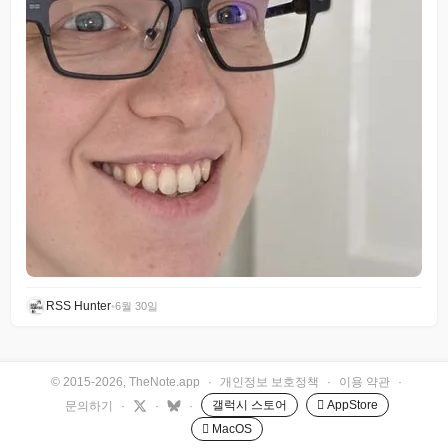
RSS Hunter
•
6월 30일
© 2015-2026, TheNote.app
·
개인정보 보호정책
·
이용 약관
·
갤럭시 스토어
 AppStore
문의하기
·
·
·
 MacOS