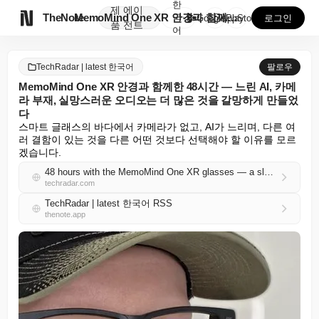
한
제
에이

TheNote
MemoMind One XR 안경과 함께한 48시간 —...
국
GooglePlay
AppStore
로그인
품
전트
어
TechRadar | latest 한국어
팔로우
MemoMind One XR 안경과 함께한 48시간 — 느린 AI, 카메
라 부재, 실망스러운 오디오는 더 많은 것을 갈망하게 만들었
다
스마트 글래스의 바다에서 카메라가 없고, AI가 느리며, 다른 여
러 결함이 있는 것을 다른 어떤 것보다 선택해야 할 이유를 모르
겠습니다.
48 hours with the MemoMind One XR glasses — a slow AI, lack of a camera, and disappointing audio left me desperate for more
techradar.com
TechRadar | latest 한국어 RSS
thenote.app