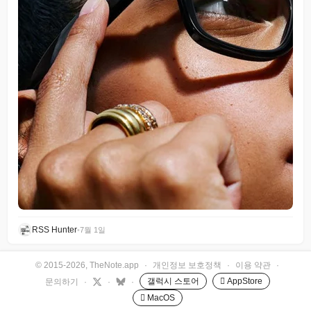
RSS Hunter
•
7월 1일
© 2015-2026, TheNote.app
·
개인정보 보호정책
·
이용 약관
·
갤럭시 스토어
 AppStore
문의하기
·
·
·
 MacOS