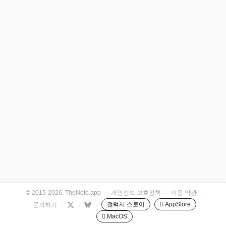
© 2015-2026, TheNote.app
·
개인정보 보호정책
·
이용 약관
·
갤럭시 스토어
 AppStore
문의하기
·
·
·
 MacOS