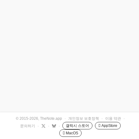
© 2015-2026, TheNote.app
·
개인정보 보호정책
·
이용 약관
·
갤럭시 스토어
 AppStore
문의하기
·
·
·
 MacOS