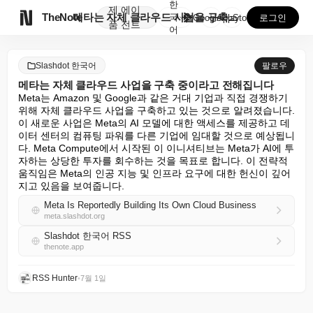
한
제
에이

TheNote
메타는 자체 클라우드 사업을 구축 중이라고 전해집니다
국
GooglePlay
AppStore
로그인
품
전트
어
Slashdot 한국어
팔로우
메타는 자체 클라우드 사업을 구축 중이라고 전해집니다
Meta는 Amazon 및 Google과 같은 거대 기업과 직접 경쟁하기 
위해 자체 클라우드 사업을 구축하고 있는 것으로 알려졌습니다. 
이 새로운 사업은 Meta의 AI 모델에 대한 액세스를 제공하고 데
이터 센터의 컴퓨팅 파워를 다른 기업에 임대할 것으로 예상됩니
다. Meta Compute에서 시작된 이 이니셔티브는 Meta가 AI에 투
자하는 상당한 투자를 회수하는 것을 목표로 합니다. 이 전략적 
움직임은 Meta의 인공 지능 및 인프라 요구에 대한 헌신이 깊어
지고 있음을 보여줍니다.
Meta Is Reportedly Building Its Own Cloud Business
meta.slashdot.org
Slashdot 한국어 RSS
thenote.app
RSS Hunter
•
7월 1일