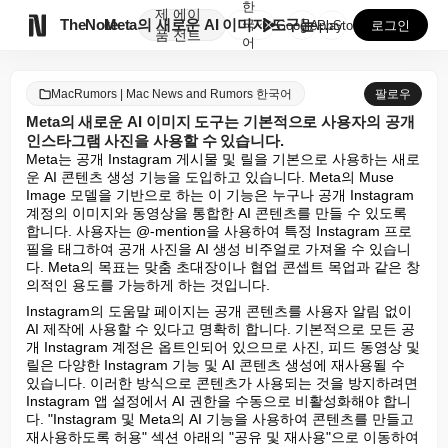
한
제
에이

TheNote
Meta의 새로운 AI 이미지 도구는 기본적으로 사용자...
국
GooglePlay
AppStore
로그인
품
전트
어
MacRumors | Mac News and Rumors 한국어
팔로우
Meta의 새로운 AI 이미지 도구는 기본적으로 사용자의 공개
인스타그램 사진을 사용할 수 있습니다.
Meta는 공개 Instagram 게시물 및 릴을 기본으로 사용하는 새로
운 AI 콘텐츠 생성 기능을 도입하고 있습니다. Meta의 Muse 
Image 모델을 기반으로 하는 이 기능은 누구나 공개 Instagram 
계정의 이미지와 동영상을 통합한 AI 콘텐츠를 만들 수 있도록 
합니다. 사용자는 @-mention을 사용하여 특정 Instagram 프로
필을 태그하여 공개 사진을 AI 생성 비주얼로 가져올 수 있습니
다. Meta의 목표는 맞춤 초대장이나 협업 콘셉트 목업과 같은 창
의적인 용도를 가능하게 하는 것입니다.
Instagram의 도움말 페이지는 공개 콘텐츠를 사용자 알림 없이 
AI 제작에 사용할 수 있다고 명확히 합니다. 기본적으로 모든 공
개 Instagram 계정은 옵트인되어 있으므로 사진, 피드 동영상 및 
릴은 다양한 Instagram 기능 및 AI 콘텐츠 생성에 재사용될 수 
있습니다. 이러한 방식으로 콘텐츠가 사용되는 것을 방지하려면 
Instagram 앱 설정에서 AI 권한을 수동으로 비활성화해야 합니
다. "Instagram 및 Meta의 AI 기능을 사용하여 콘텐츠를 만들고 
재사용하도록 허용" 섹션 아래의 "공유 및 재사용"으로 이동하여 