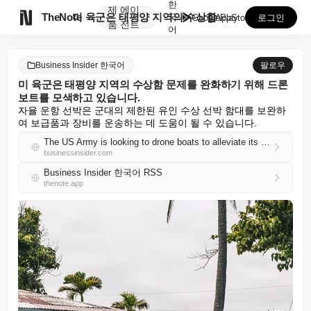
한
제
에이

TheNote
미 육군은 태평양 지역의 수상함 문제를 완화하기 위해 ...
국
GooglePlay
AppStore
로그인
품
전트
어
Business Insider 한국어
팔로우
미 육군은 태평양 지역의 수상함 문제를 완화하기 위해 드론
보트를 모색하고 있습니다.
자율 운항 선박은 군대의 제한된 유인 수상 선박 함대를 보완하
여 보급품과 장비를 운송하는 데 도움이 될 수 있습니다.
The US Army is looking to drone boats to alleviate its watercraft problems in the Pacific
businessinsider.com
Business Insider 한국어 RSS
thenote.app