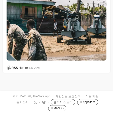
RSS Hunter
•
6월 29일
© 2015-2026, TheNote.app
·
개인정보 보호정책
·
이용 약관
·
갤럭시 스토어
 AppStore
문의하기
·
·
·
 MacOS