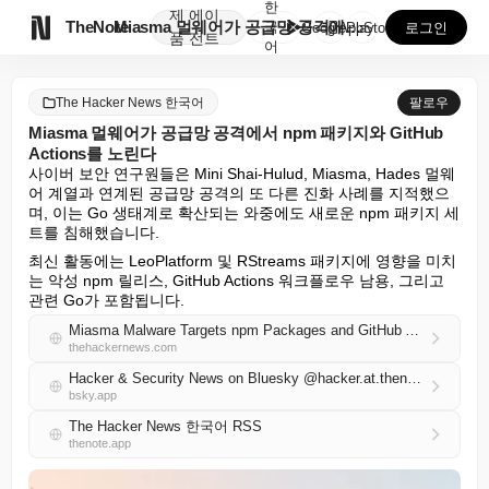
한
제
에이

TheNote
Miasma 멀웨어가 공급망 공격에서 npm 패키지와 ...
국
GooglePlay
AppStore
로그인
품
전트
어
The Hacker News 한국어
팔로우
Miasma 멀웨어가 공급망 공격에서 npm 패키지와 GitHub
Actions를 노린다
사이버 보안 연구원들은 Mini Shai-Hulud, Miasma, Hades 멀웨
어 계열과 연계된 공급망 공격의 또 다른 진화 사례를 지적했으
며, 이는 Go 생태계로 확산되는 와중에도 새로운 npm 패키지 세
트를 침해했습니다.
최신 활동에는 LeoPlatform 및 RStreams 패키지에 영향을 미치
는 악성 npm 릴리스, GitHub Actions 워크플로우 남용, 그리고 
관련 Go가 포함됩니다.
Miasma Malware Targets npm Packages and GitHub Actions in Supply Chain Attack
thehackernews.com
Hacker & Security News on Bluesky @hacker.at.thenote.app
bsky.app
The Hacker News 한국어 RSS
thenote.app