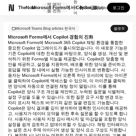
한
제
에이

TheNote
Microsoft Forms에서 Copilot 경험의 ...
국
GooglePlay
AppStore
로그인
품
전트
어
Microsoft Teams Blog articles 한국어
팔로우
Microsoft Forms에서 Copilot 경험의 진화
Microsoft Forms에 Microsoft 365 Copilot 채팅 환경을 통합한 
중요한 Copilot 업그레이드가 출시되었습니다. 이 새로운 기능은 
기존 Copilot에 대한 친숙함을 바탕으로, 양식을 생성, 개선 및 분
석하기 위한 Forms별 지능을 제공합니다. Copilot은 맞춤형 제
안을 제공하고, 설정을 지원하며, 배포를 위한 양식을 준비하고, 
응답을 채팅 창 내에서 실행 가능한 인사이트로 변환합니다. 사
용자는 Microsoft Forms에서 오른쪽 하단 모서리에 있는 아이콘
을 클릭하여 Copilot에 액세스할 수 있으며, 이 아이콘을 클릭하
면 양식에 자동으로 연결된 채팅 창이 열립니다. 이를 통해 
Copilot은 양식 구조 개선을 제안하고, 누락된 질문을 식별하며, 
설정 구성을 도울 수 있습니다. 또한 질문 요구 사항 변경 또는 
자리 표시자 텍스트 바꾸기와 같은 일괄 편집도 가능합니다. 
Copilot은 양식 결과를 깊이 분석하여 명확한 인사이트를 제공하
고, 사용자가 데이터 요약을 위한 후속 질문을 할 수 있도록 합니
다. 사용자는 사용자 지정 감사 메시지 및 마감일을 포함한 양식 
설정을 쉽게 검토하고 업데이트할 수 있습니다. 채팅 인터페이스
는 설문 조사 주제 아이디어 생성 및 양식 요소 구성도 지원합니
다. 복잡한 시나리오는 여전히 직접 검토가 필요하지만, 기본 분