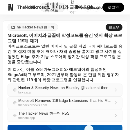
한
제
에이

TheNote
Microsoft, 이미지와 글꼴에 악성코드를 숨긴 엣...
국
GooglePlay
AppStore
로그인
품
전트
어
The Hacker News 한국어
팔로우
Microsoft, 이미지와 글꼴에 악성코드를 숨긴 엣지 확장 프로
그램 119개 제거
마이크로소프트는 일반 이미지 및 글꼴 파일 내에 페이로드를 숨
긴 후 설치 며칠 후에 깨어나 자격 증명을 훔치고 광고 사기를 실
행했던 Edge 추가 기능 스토어의 장기간 악성 확장 프로그램 운
영을 중단했습니다.
이 회사는 이를 스테가노그래피와 애드웨어의 합성어인 
StegoAd라고 부르며, 2021년부터 활동해 온 단일 위협 행위자
와 관련된 119개의 확장 프로그램을 연결합니다.
Hacker & Security News on Bluesky @hacker.at.thenote.app
bsky.app
Microsoft Removes 119 Edge Extensions That Hid Malware in Images and Fonts
thehackernews.com
The Hacker News 한국어 RSS
thenote.app