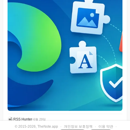
RSS Hunter
•
6월 29일
© 2015-2026, TheNote.app
·
개인정보 보호정책
·
이용 약관
·