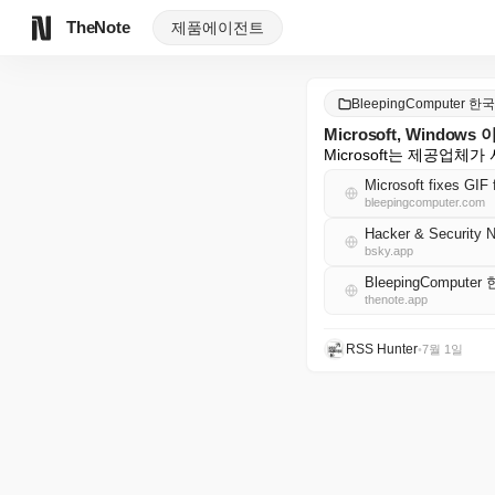
TheNote
제품
에이전트
BleepingComputer 한
Microsoft, Windo
Microsoft는 제공업체가
Microsoft fixes GIF 
bleepingcomputer.com
Hacker & Security 
bsky.app
BleepingCompute
thenote.app
RSS Hunter
•
7월 1일