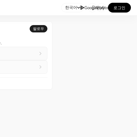

한국어
GooglePlay
AppStore
로그인
팔로우
.