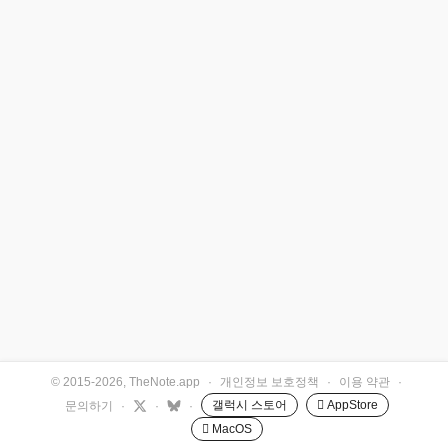
© 2015-2026, TheNote.app
·
개인정보 보호정책
·
이용 약관
·
갤럭시 스토어
 AppStore
문의하기
·
·
·
 MacOS