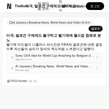
한
제
에이

TheNote
미국, 발로건 구제에도 불구하고 벨기에에 월드컵 참패로...
국
GooglePlay
AppStore
로그인
품
전트
어
Al Jazeera | Breaking News, World News and Video 한국어
팔로우
미국, 발로건 구제에도 불구하고 벨기에에 월드컵 참패로 분
노
벨기에 미드필더 니콜라스 라스킨은 FIFA의 발로건에 대한 결정 
이후 자신들의 승리가 정의의 척도처럼 느껴졌다고 말했다.
Sorry USA riled for World Cup thrashing by Belgium despite Balogun reprieve
aljazeera.com
Al Jazeera | Breaking News, World News and Video 한국어 RSS
thenote.app
RSS Hunter
•
7월 7일