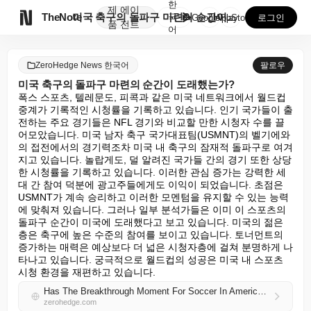
한
제
에이

TheNote
미국 축구의 돌파구 마련의 순간이 도래했는가?
국
GooglePlay
AppStore
로그인
품
전트
어
ZeroHedge News 한국어
팔로우
미국 축구의 돌파구 마련의 순간이 도래했는가?
폭스 스포츠, 텔레문도, 피콕과 같은 미국 네트워크에서 월드컵 
중계가 기록적인 시청률을 기록하고 있습니다. 인기 국가들이 출
전하는 주요 경기들은 NFL 경기와 비교할 만한 시청자 수를 끌
어모았습니다. 미국 남자 축구 국가대표팀(USMNT)의 벨기에와
의 접전에서의 경기력조차 미국 내 축구의 잠재적 돌파구로 여겨
지고 있습니다. 놀랍게도, 덜 알려진 국가들 간의 경기 또한 상당
한 시청률을 기록하고 있습니다. 이러한 관심 증가는 강력한 세
대 간 참여 덕분에 광고주들에게도 이익이 되었습니다. 초점은 
USMNT가 계속 승리하고 이러한 모멘텀을 유지할 수 있는 능력
에 맞춰져 있습니다. 그러나 일부 분석가들은 이미 이 스포츠의 
돌파구 순간이 미국에 도래했다고 보고 있습니다. 미국의 젊은 
층은 축구에 높은 수준의 참여를 보이고 있습니다. 토너먼트의 
증가하는 매력은 예상보다 더 넓은 시청자층에 걸쳐 분명하게 나
타나고 있습니다. 궁극적으로 월드컵의 성공은 미국 내 스포츠 
시청 환경을 재편하고 있습니다.
Has The Breakthrough Moment For Soccer In America Arrived?
zerohedge.com