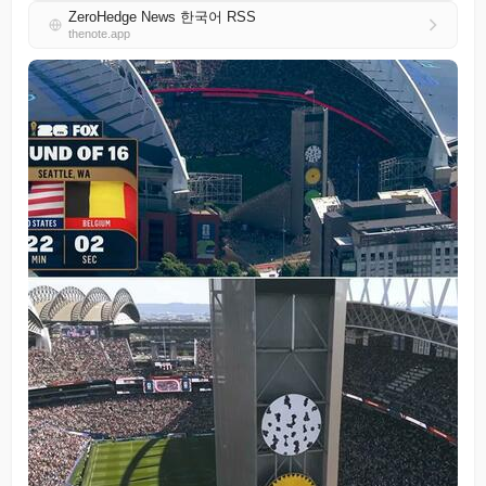
ZeroHedge News 한국어 RSS
thenote.app