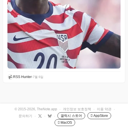
RSS Hunter
•
7월 6일
© 2015-2026, TheNote.app
·
개인정보 보호정책
·
이용 약관
·
갤럭시 스토어
 AppStore
문의하기
·
·
·
 MacOS