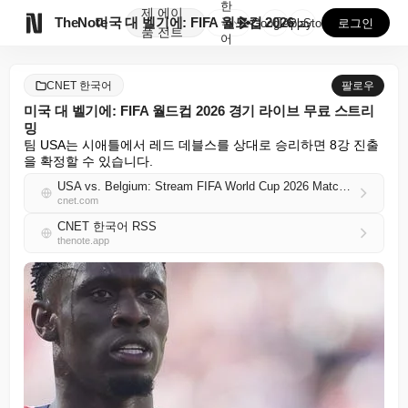
한
제
에이

TheNote
미국 대 벨기에: FIFA 월드컵 2026 경기 라이브...
국
GooglePlay
AppStore
로그인
품
전트
어
CNET 한국어
팔로우
미국 대 벨기에: FIFA 월드컵 2026 경기 라이브 무료 스트리
밍
팀 USA는 시애틀에서 레드 데블스를 상대로 승리하면 8강 진출
을 확정할 수 있습니다.
USA vs. Belgium: Stream FIFA World Cup 2026 Match Live for Free
cnet.com
CNET 한국어 RSS
thenote.app