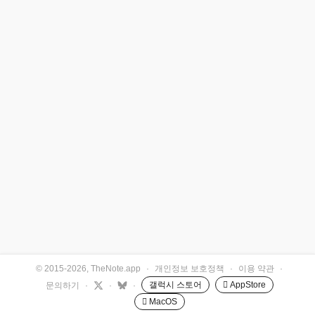
© 2015-2026, TheNote.app
·
개인정보 보호정책
·
이용 약관
·
갤럭시 스토어
 AppStore
문의하기
·
·
·
 MacOS