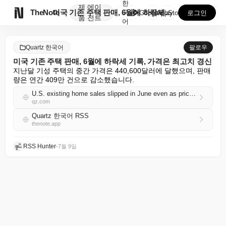
한
제
에이

TheNote
미국 기존 주택 판매, 6월에 하락세 기록, 가격은 최...
국
GooglePlay
AppStore
로그인
품
전트
어
Quartz 한국어
팔로우
미국 기존 주택 판매, 6월에 하락세 기록, 가격은 최고치 경신
지난달 기성 주택의 중간 가격은 440,600달러에 달했으며, 판매
량은 연간 409만 건으로 감소했습니다.
U.S. existing home sales slipped in June even as prices hit a record high
qz.com
Quartz 한국어 RSS
thenote.app
RSS Hunter
•
7월 9일