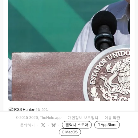
RSS Hunter
•
4월 29일
© 2015-2026, TheNote.app
·
개인정보 보호정책
·
이용 약관
·
갤럭시 스토어
 AppStore
문의하기
·
·
·
 MacOS