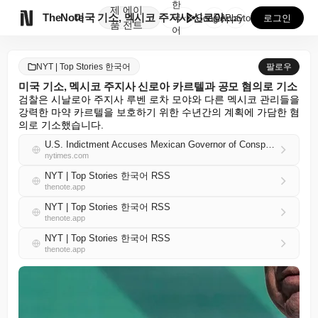
한
제
에이

TheNote
미국 기소, 멕시코 주지사 신로아 카르텔과 공모 혐의로...
국
GooglePlay
AppStore
로그인
품
전트
어
NYT | Top Stories 한국어
팔로우
미국 기소, 멕시코 주지사 신로아 카르텔과 공모 혐의로 기소
검찰은 시날로아 주지사 루벤 로차 모야와 다른 멕시코 관리들을 
강력한 마약 카르텔을 보호하기 위한 수년간의 계획에 가담한 혐
의로 기소했습니다.
U.S. Indictment Accuses Mexican Governor of Conspiring With Sinaloa Cartel
nytimes.com
NYT | Top Stories 한국어 RSS
thenote.app
NYT | Top Stories 한국어 RSS
thenote.app
NYT | Top Stories 한국어 RSS
thenote.app