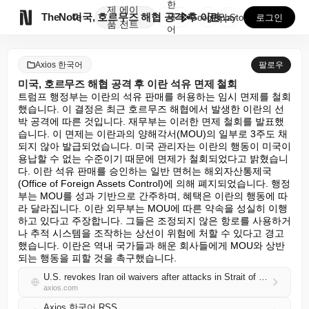
한
제
에이

TheNote
미국, 호르무즈 해협 공격 후 이란 석유 면제 철회
국
GooglePlay
AppStore
로그인
품
전트
어
Axios 한국어
팔로우
미국, 호르무즈 해협 공격 후 이란 석유 면제 철회
트럼프 행정부는 이란의 석유 판매를 허용하는 임시 면제를 철회
했습니다. 이 결정은 최근 호르무즈 해협에서 발생한 이란의 선
박 공격에 따른 것입니다. 재무부는 이러한 면제 철회를 발표했
습니다. 이 면제는 이란과의 양해각서(MOU)의 일부로 3주도 채 
되지 않아 발급되었습니다. 미국 관리자는 이란의 행동이 미국이 
용납할 수 없는 수준이기 때문에 면제가 철회되었다고 밝혔습니
다. 이란 석유 판매를 승인하는 일반 면허는 해외자산통제국
(Office of Foreign Assets Control)에 의해 폐지되었습니다. 행정
부는 MOU를 성과 기반으로 간주하며, 혜택은 이란의 행동에 따
라 달라집니다. 이란 외무부는 MOU에 따른 약속을 성실히 이행
하고 있다고 주장합니다. 그들은 조정되지 않은 항로를 사용하거
나 추적 시스템을 조작하는 상선이 위험에 처할 수 있다고 경고
했습니다. 이란은 역내 국가들과 해운 회사들에게 MOU와 상반
되는 행동을 피할 것을 촉구했습니다.
U.S. revokes Iran oil waivers after attacks in Strait of Hormuz
axios.com
Axios 한국어 RSS