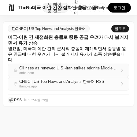
한
제
에이

TheNote
미국-이란 간 재점화된 충돌로 중동 공급 우려가 다시 ...
국
GooglePlay
AppStore
로그인
품
전트
어
CNBC | US Top News and Analysis 한국어
팔로우
미국-이란 간 재점화된 충돌로 중동 공급 우려가 다시 불거지
면서 유가 상승
월요일, 미국과 이란 간의 군사적 충돌이 재개되면서 중동발 원
유 공급에 대한 우려가 다시 불거지자 유가가 소폭 상승했습니
다.
Oil rises as renewed U.S.-Iran strikes reignite Middle East supply fears
cnbc.com
CNBC | US Top News and Analysis 한국어 RSS
thenote.app
RSS Hunter
•
6월 29일