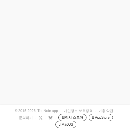
© 2015-2026, TheNote.app
·
개인정보 보호정책
·
이용 약관
·
갤럭시 스토어
 AppStore
문의하기
·
·
·
 MacOS