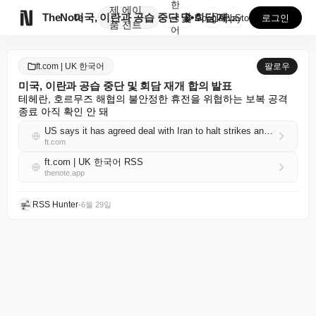
한
제
에이

TheNote
미국, 이란과 공습 중단 및 회담 재개 합의 발표
국
GooglePlay
AppStore
로그인
품
전트
어
ft.com | UK 한국어
팔로우
미국, 이란과 공습 중단 및 회담 재개 합의 발표
테헤란, 호르무즈 해협의 불안정한 휴전을 위협하는 보복 공격 
종료 아직 확인 안 돼
US says it has agreed deal with Iran to halt strikes and resume talks
ft.com
ft.com | UK 한국어 RSS
thenote.app
RSS Hunter
•
6월 29일