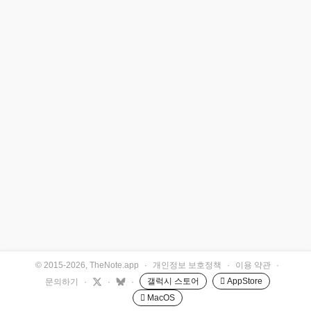
© 2015-2026, TheNote.app
·
개인정보 보호정책
·
이용 약관
·
갤럭시 스토어
 AppStore
문의하기
·
·
·
 MacOS