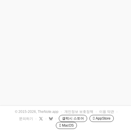
© 2015-2026, TheNote.app
·
개인정보 보호정책
·
이용 약관
·
갤럭시 스토어
 AppStore
문의하기
·
·
·
 MacOS