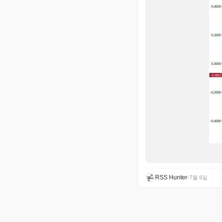
RSS Hunter
•
7월 6일