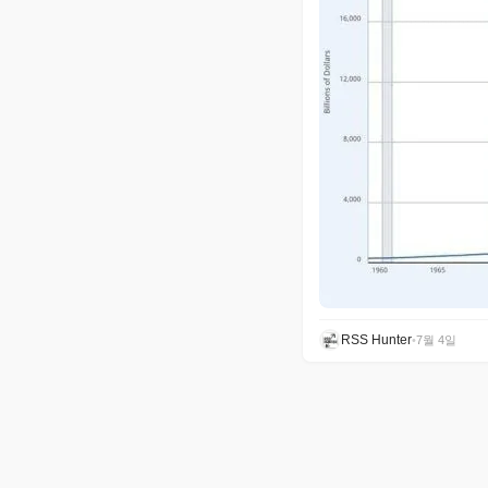
RSS Hunter
•
7월 4일