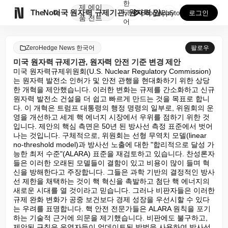
한
제
에이

TheNote
미국 원자력 규제기관, 원자력 안전 기준 변경 제안
국
GooglePlay
AppStore
로그인
품
전트
어
ZeroHedge News 한국어
팔로우
미국 원자력 규제기관, 원자력 안전 기준 변경 제안
미국 원자력규제위원회(U.S. Nuclear Regulatory Commission)
는 원자력 발전소 인허가 및 안전 관행을 현대화하기 위한 상당
한 개혁을 제안했습니다. 이러한 변화는 규제를 간소화하고 신규 
원자력 발전소 건설을 더 쉽고 빠르게 만드는 것을 목표로 합니
다. 이 개혁은 트럼프 대통령의 행정 명령의 일부로, 위원회의 운
영을 개선하고 세계 핵 에너지 시장에서 우위를 점하기 위한 것
입니다. 제안의 핵심 측면은 50년 된 방사선 측정 표준에서 벗어
나는 것입니다. 구체적으로, 위원회는 선형 무역치 모델(linear 
no-threshold model)과 방사선 노출에 대한 "합리적으로 달성 가
능한 최저 수준"(ALARA) 표준을 재검토하고 있습니다. 찬성론자
들은 이러한 오래된 모델들이 결함이 있고 비용이 많이 들며 혁
신을 방해한다고 주장합니다. 그들은 과학 기반의 결정적인 방사
선 제한을 채택하는 것이 핵 혁신을 촉발하고 첨단 핵 에너지의 
새로운 시대를 열 것이라고 믿습니다. 그러나 비판자들은 이러한 
규제 완화 변화가 공중 보건보다 경제 성장을 우선시할 수 있다
는 우려를 표명합니다. 핵 안전 전문가들은 ALARA 원칙을 포기
하는 기술적 근거에 의문을 제기했습니다. 비판에도 불구하고, 
제안된 규칙은 운영자들이 업데이트된 방법을 사용하여 방사선