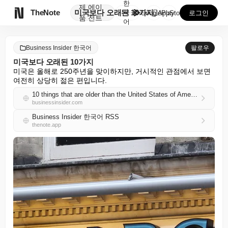
한
제
에이

TheNote
미국보다 오래된 10가지
국
GooglePlay
AppStore
로그인
품
전트
어
Business Insider 한국어
팔로우
미국보다 오래된 10가지
미국은 올해로 250주년을 맞이하지만, 거시적인 관점에서 보면 
여전히 상당히 젊은 편입니다.
10 things that are older than the United States of America
businessinsider.com
Business Insider 한국어 RSS
thenote.app