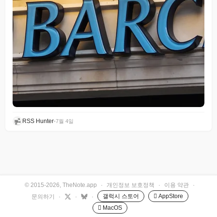
RSS Hunter
•
7월 4일
© 2015-2026, TheNote.app
·
개인정보 보호정책
·
이용 약관
·
갤럭시 스토어
 AppStore
문의하기
·
·
·
 MacOS