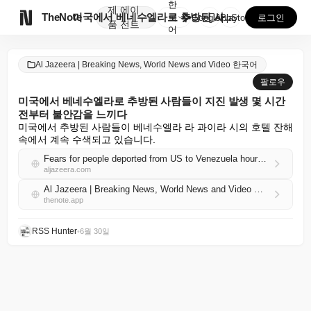
한
제
에이

TheNote
미국에서 베네수엘라로 추방된 사람들이 지진 발생 몇 시...
국
GooglePlay
AppStore
로그인
품
전트
어
Al Jazeera | Breaking News, World News and Video 한국어
팔로우
미국에서 베네수엘라로 추방된 사람들이 지진 발생 몇 시간
전부터 불안감을 느끼다
미국에서 추방된 사람들이 베네수엘라 라 과이라 시의 호텔 잔해 
속에서 계속 수색되고 있습니다.
Fears for people deported from US to Venezuela hours before earthquakes hit
aljazeera.com
Al Jazeera | Breaking News, World News and Video 한국어 RSS
thenote.app
RSS Hunter
•
6월 30일