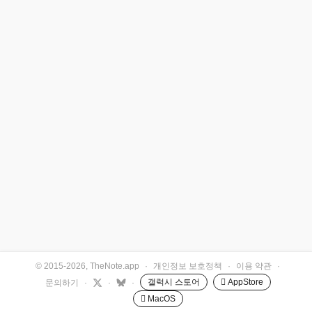
© 2015-2026, TheNote.app
·
개인정보 보호정책
·
이용 약관
·
갤럭시 스토어
 AppStore
문의하기
·
·
·
 MacOS