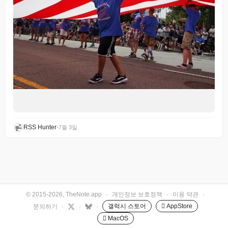
RSS Hunter
•
7월 3일
© 2015-2026, TheNote.app
·
개인정보 보호정책
·
이용 약관
·
갤럭시 스토어
 AppStore
문의하기
·
·
·
 MacOS