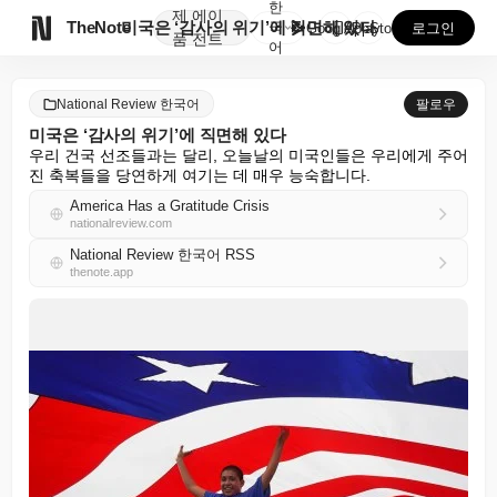
한
제
에이

TheNote
미국은 ‘감사의 위기’에 직면해 있다
국
GooglePlay
AppStore
로그인
품
전트
어
National Review 한국어
팔로우
미국은 ‘감사의 위기’에 직면해 있다
우리 건국 선조들과는 달리, 오늘날의 미국인들은 우리에게 주어
진 축복들을 당연하게 여기는 데 매우 능숙합니다.
America Has a Gratitude Crisis
nationalreview.com
National Review 한국어 RSS
thenote.app