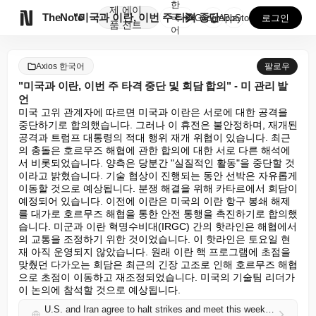
한
제
에이

TheNote
"미국과 이란, 이번 주 타격 중단 및 회담 합의" -...
국
GooglePlay
AppStore
로그인
품
전트
어
Axios 한국어
팔로우
"미국과 이란, 이번 주 타격 중단 및 회담 합의" - 미 관리 발
언
미국 고위 관계자에 따르면 미국과 이란은 서로에 대한 공격을 
중단하기로 합의했습니다. 그러나 이 휴전은 불안정하며, 재개된 
공격과 트럼프 대통령의 적대 행위 재개 위협이 있습니다. 최근
의 충돌은 호르무즈 해협에 관한 합의에 대한 서로 다른 해석에
서 비롯되었습니다. 양측은 당분간 "실질적인 활동"을 중단할 것
이라고 밝혔습니다. 기술 협상이 진행되는 동안 선박은 자유롭게 
이동할 것으로 예상됩니다. 분쟁 해결을 위해 카타르에서 회담이 
예정되어 있습니다. 이전에 이란은 미국의 이란 항구 봉쇄 해제
를 대가로 호르무즈 해협을 통한 안전 통행을 촉진하기로 합의했
습니다. 미군과 이란 혁명수비대(IRGC) 간의 핫라인은 해협에서
의 교통을 조정하기 위한 것이었습니다. 이 핫라인은 토요일 현
재 아직 운영되지 않았습니다. 원래 이란 핵 프로그램에 초점을 
맞췄던 다가오는 회담은 최근의 긴장 고조로 인해 호르무즈 해협
으로 초점이 이동하고 재조정되었습니다. 미국의 기술팀 리더가 
이 논의에 참석할 것으로 예상됩니다.
U.S. and Iran agree to halt strikes and meet this week, U.S. official says