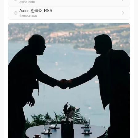
axios.com
Axios 한국어 RSS
thenote.app