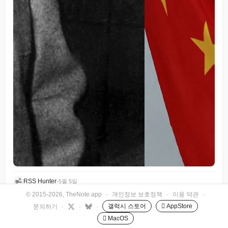
RSS Hunter
•
5월 5일
© 2015-2026, TheNote.app
·
개인정보 보호정책
·
이용 약관
·
갤럭시 스토어
 AppStore
문의하기
·
·
·
 MacOS