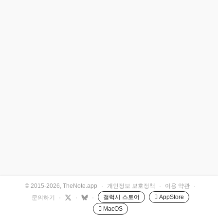
© 2015-2026, TheNote.app
·
개인정보 보호정책
·
이용 약관
·
갤럭시 스토어
 AppStore
문의하기
·
·
·
 MacOS