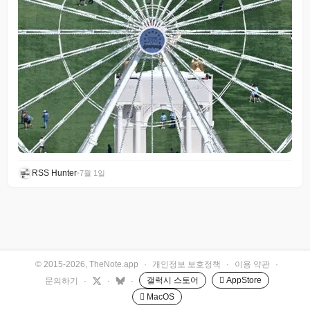
RSS Hunter
•
7월 1일
© 2015-2026, TheNote.app
·
개인정보 보호정책
·
이용 약관
·
갤럭시 스토어
 AppStore
문의하기
·
·
·
 MacOS