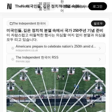
한
제
에이

TheNote
미국인들, 깊은 정치적 분열 속에서 국가 250주년 기...
국
GooglePlay
AppStore
로그인
품
전트
어
The Independent 한국어
팔로우
미국인들, 깊은 정치적 분열 속에서 국가 250주년 기념 준비
이 자랑스럽고 떠들썩한 행사는 의심할 여지 없이 분열과 의심을 
모두 띠고 있습니다.
Americans prepare to celebrate nation’s 250th amid deep political divisions
independent.co.uk
The Independent 한국어 RSS
thenote.app