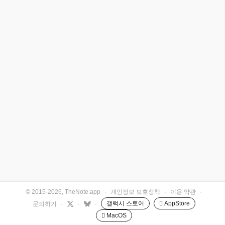
© 2015-2026, TheNote.app
·
개인정보 보호정책
·
이용 약관
·
갤럭시 스토어
 AppStore
문의하기
·
·
·
 MacOS