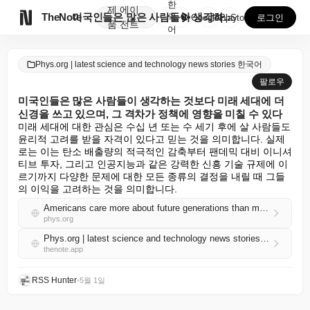
한
제
에이

TheNote
미국인들은 많은 사람들이 생각하는 것보다 미래 세대에 ...
국
GooglePlay
AppStore
로그인
품
전트
어
Phys.org | latest science and technology news stories 한국어
팔로우
미국인들은 많은 사람들이 생각하는 것보다 미래 세대에 더
신경을 쓰고 있으며, 그 격차가 정책에 영향을 미칠 수 있다
미래 세대에 대한 관심은 수십 년 또는 수 세기 후에 살 사람들도 
윤리적 고려를 받을 자격이 있다고 믿는 것을 의미합니다. 실제
로는 이는 탄소 배출량의 적극적인 감축부터 팬데믹 대비 이니셔
티브 투자, 그리고 인공지능과 같은 강력한 신흥 기술 규제에 이
르기까지 다양한 문제에 대한 모든 종류의 결정을 내릴 때 그들
의 이익을 고려하는 것을 의미합니다.
Americans care more about future generations than many think—and that gap could matter for policy
phys.org
Phys.org | latest science and technology news stories 한국어 RSS
thenote.app
RSS Hunter
•
5월 1일