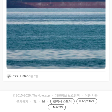
RSS Hunter
•
5월 5일
© 2015-2026, TheNote.app
·
개인정보 보호정책
·
이용 약관
·
갤럭시 스토어
 AppStore
문의하기
·
·
·
 MacOS