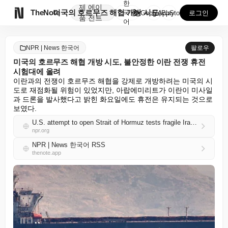
한
제
에이

TheNote
미국의 호르무즈 해협 개방 시도, 불안정한 이란 전쟁 ...
국
GooglePlay
AppStore
로그인
품
전트
어
NPR | News 한국어
팔로우
미국의 호르무즈 해협 개방 시도, 불안정한 이란 전쟁 휴전
시험대에 올려
이란과의 전쟁이 호르무즈 해협을 강제로 개방하려는 미국의 시
도로 재점화될 위험이 있었지만, 아랍에미리트가 이란이 미사일
과 드론을 발사했다고 밝힌 화요일에도 휴전은 유지되는 것으로 
보였다.
U.S. attempt to open Strait of Hormuz tests fragile Iran war ceasefire
npr.org
NPR | News 한국어 RSS
thenote.app